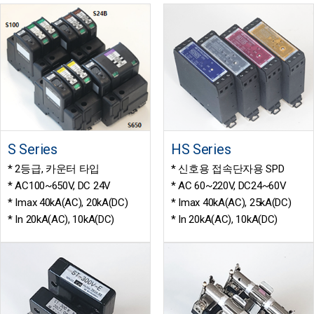
S Series
HS Series
* 2등급, 카운터 타입
* 신호용 접속단자용 SPD
* AC100~650V, DC 24V
* AC 60~220V, DC24~60V
* Imax 40kA(AC), 20kA(DC)
* Imax 40kA(AC), 25kA(DC)
* In 20kA(AC), 10kA(DC)
* In 20kA(AC), 10kA(DC)