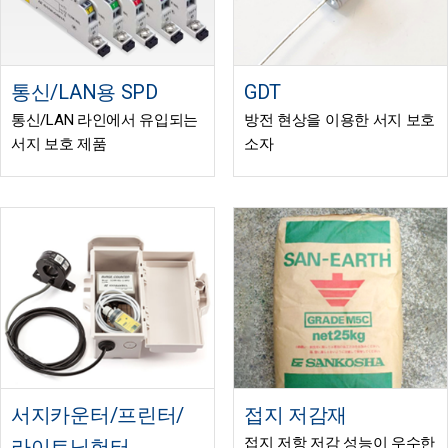
통신/LAN용 SPD
GDT
통신/LAN 라인에서 유입되는
방전 현상을 이용한 서지 보호
서지 보호 제품
소자
서지카운터/프린터/
접지 저감재
접지 저항 저감 성능이 우수한
라이트닝헌터