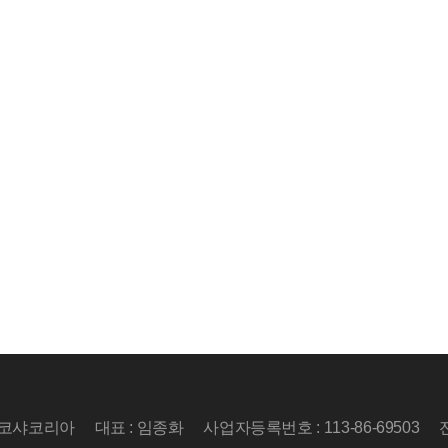
산코샤코리아
대표 : 임종화
사업자등록번호 : 113-86-69503
전